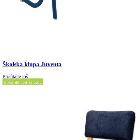
Školska klupa Juventa
Pročitajte još
Pošaljite upit za cenu