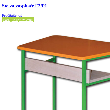
Sto za vaspitače F2/P1
Pročitajte još
Pošaljite upit za cenu