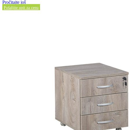
Pročitajte još
Pošaljite upit za cenu