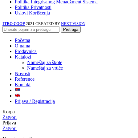
Politika Integrisanog Menadžment Sistema
Politika Privatnosti
Uslovi Korišćenja
ITRO COOP
2021 CREATED BY
NEXT VISION
Pretraga
Početna
O nama
Prodavnica
Katalozi
Nameštaj za škole
Nameštaj za vrtiće
Novosti
Reference
Kontakt
Prijava / Registracija
Korpa
Zatvori
Prijava
Zatvori