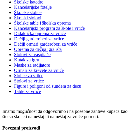
Školske katedre
Kancelarijske fotelje
Školske stolice
Školski stolovi
Školske table i školska oprema
Kancelarijski program za škole i vrtiće
Didaktička oprema za vrtiće
Dečiji garderoberi za vrtiće
Dećiji ormari garderoberi za vrtiće
Oprema za dečija igrališta
Stolovi za vaspitače
Kutak za igru
Maske za radijatore
Ormari za krevete za vrtiće
Stolice za vrtiće
Stolovi za vrtiće
Figure i poligoni od sunđera za decu
Table za vrtiće
Imamo mogućnost da odgovorimo i na posebne zahteve kupaca kao
što su školski nameštaj ili nameštaj za vrtiće po meri.
Povezani proizvodi