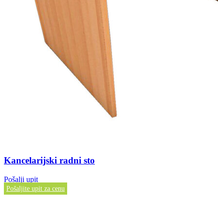
Kancelarijski radni sto
Pošalji upit
Pošaljite upit za cenu