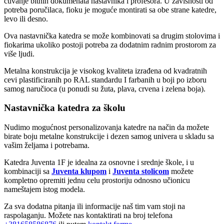
čuvanje bitnih dokumenata nastavnika i profesora. U zavisnosti od
potreba poručilaca, fioku je moguće montirati sa obe strane katedre,
levo ili desno.
Ova nastavnička katedra se može kombinovati sa drugim
stolovima i
fiokarima
ukoliko postoji potreba za dodatnim radnim prostorom za
više ljudi.
Metalna konstrukcija je visokog kvaliteta izrađena od kvadratnih
cevi plastificiranih po RAL standardu I farbanih u boji po izboru
samog naručioca (u ponudi su žuta, plava, crvena i zelena boja).
Nastavnička katedra za školu
Nudimo mogućnost personalizovanja katedre na način da možete
birate boju metalne konstrukcije i dezen samog univera u skladu sa
vašim željama i potrebama.
Katedra Juventa 1F je idealna za osnovne i srednje škole, i u
kombinaciji sa
Juventa klupom
i
Juventa stolicom
možete
kompletno opremiti jednu celu prostoriju odnosno učionicu
nameštajem istog modela.
Za sva dodatna pitanja ili informacije naš tim vam stoji na
raspolaganju. Možete nas kontaktirati na broj telefona