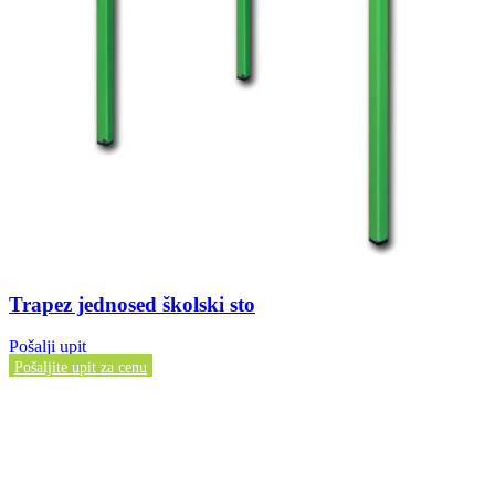
Trapez jednosed školski sto
Pošalji upit
Pošaljite upit za cenu