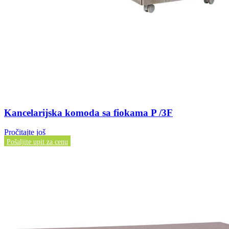
Kancelarijska komoda sa fiokama P /3F
Pročitajte još
Pošaljite upit za cenu