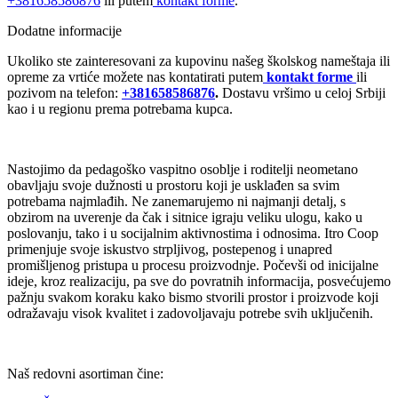
+381658586876
ili putem
kontakt forme
.
Dodatne informacije
Ukoliko ste zainteresovani za kupovinu našeg školskog nameštaja ili
opreme za vrtiće možete nas kontatirati putem
kontakt forme
ili
pozivom na telefon:
+381658586876
.
Dostavu vršimo u celoj Srbiji
kao i u regionu prema potrebama kupca.
Nastojimo da pedagoško vaspitno osoblje i roditelji neometano
obavljaju svoje dužnosti u prostoru koji je usklađen sa svim
potrebama najmlađih. Ne zanemarujemo ni najmanji detalj, s
obzirom na uverenje da čak i sitnice igraju veliku ulogu, kako u
poslovanju, tako i u socijalnim aktivnostima i odnosima. Itro Coop
primenjuje svoje iskustvo strpljivog, postepenog i unapred
promišljenog pristupa u procesu proizvodnje. Počevši od inicijalne
ideje, kroz realizaciju, pa sve do povratnih informacija, posvećujemo
pažnju svakom koraku kako bismo stvorili prostor i proizvode koji
odražavaju visok kvalitet i zadovoljavaju potrebe svih uključenih.
Naš redovni asortiman čine: