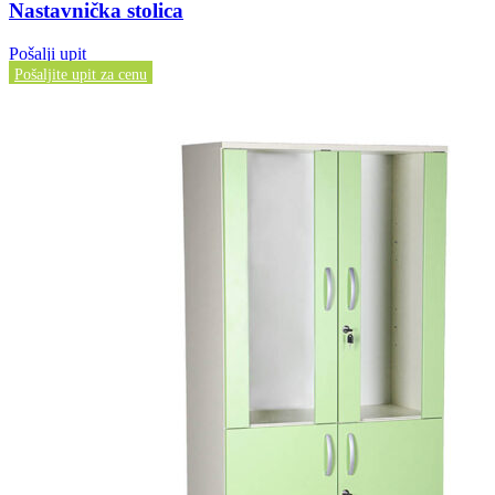
Nastavnička stolica
Pošalji upit
Pošaljite upit za cenu