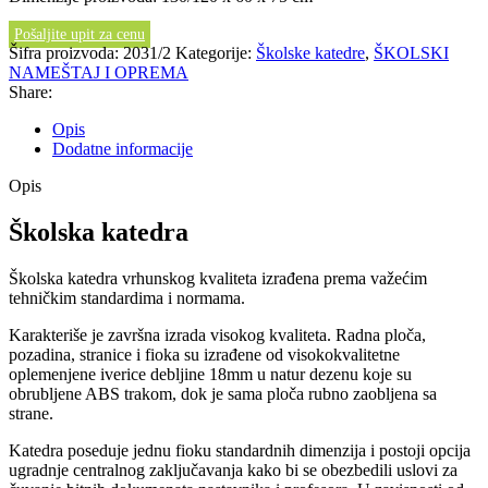
Pošaljite upit za cenu
Šifra proizvoda:
2031/2
Kategorije:
Školske katedre
,
ŠKOLSKI
NAMEŠTAJ I OPREMA
Share:
Opis
Dodatne informacije
Opis
Školska katedra
Školska katedra vrhunskog kvaliteta izrađena prema važećim
tehničkim standardima i normama.
Karakteriše je završna izrada visokog kvaliteta. Radna ploča,
pozadina, stranice i fioka su izrađene od visokokvalitetne
oplemenjene iverice debljine 18mm u natur dezenu koje su
obrubljene ABS trakom, dok je sama ploča rubno zaobljena sa
strane.
Katedra poseduje jednu fioku standardnih dimenzija i postoji opcija
ugradnje centralnog zaključavanja kako bi se obezbedili uslovi za