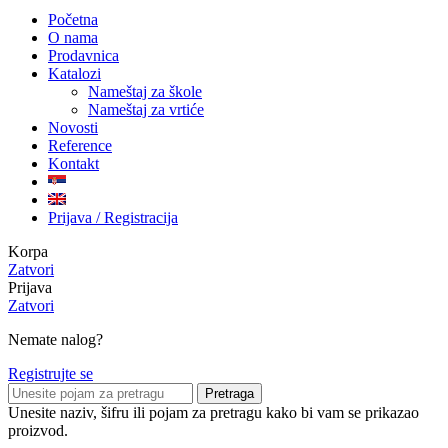
Početna
O nama
Prodavnica
Katalozi
Nameštaj za škole
Nameštaj za vrtiće
Novosti
Reference
Kontakt
Prijava / Registracija
Korpa
Zatvori
Prijava
Zatvori
Nemate nalog?
Registrujte se
Pretraga
Unesite naziv, šifru ili pojam za pretragu kako bi vam se prikazao
proizvod.