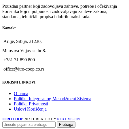
Pouzdan partner koji zadovoljava zahteve, potrebe i očekivanja
korisnika koji u potpunosti zadovoljavaju zahteve zakona,
standarda, tehničkih propisa i dobrih praksi rada.
Kontakt
Arilje, Srbija, 31230,
Milosava Vujovica br 8.
+381 31 890 800
office@itro-coop.co.rs
KORISNI LINKOVI
O nama
Politika Integrisanog Menadžment Sistema
Politika Privatnosti
Uslovi Korišćenja
ITRO COOP
2021 CREATED BY
NEXT VISION
Pretraga