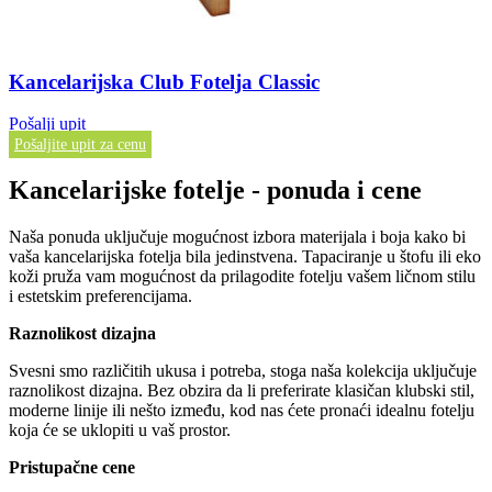
Kancelarijska Club Fotelja Classic
Pošalji upit
Pošaljite upit za cenu
Kancelarijske fotelje - ponuda i cene
Naša ponuda uključuje mogućnost izbora materijala i boja kako bi
vaša kancelarijska fotelja bila jedinstvena. Tapaciranje u štofu ili eko
koži pruža vam mogućnost da prilagodite fotelju vašem ličnom stilu
i estetskim preferencijama.
Raznolikost dizajna
Svesni smo različitih ukusa i potreba, stoga naša kolekcija uključuje
raznolikost dizajna. Bez obzira da li preferirate klasičan klubski stil,
moderne linije ili nešto između, kod nas ćete pronaći idealnu fotelju
koja će se uklopiti u vaš prostor.
Pristupačne cene