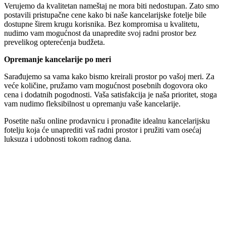
Verujemo da kvalitetan nameštaj ne mora biti nedostupan. Zato smo
postavili pristupačne cene kako bi naše kancelarijske fotelje bile
dostupne širem krugu korisnika. Bez kompromisa u kvalitetu,
nudimo vam mogućnost da unapredite svoj radni prostor bez
prevelikog opterećenja budžeta.
Opremanje kancelarije po meri
Sarađujemo sa vama kako bismo kreirali prostor po vašoj meri. Za
veće količine, pružamo vam mogućnost posebnih dogovora oko
cena i dodatnih pogodnosti. Vaša satisfakcija je naša prioritet, stoga
vam nudimo fleksibilnost u opremanju vaše kancelarije.
Posetite našu online prodavnicu i pronađite idealnu kancelarijsku
fotelju koja će unaprediti vaš radni prostor i pružiti vam osećaj
luksuza i udobnosti tokom radnog dana.