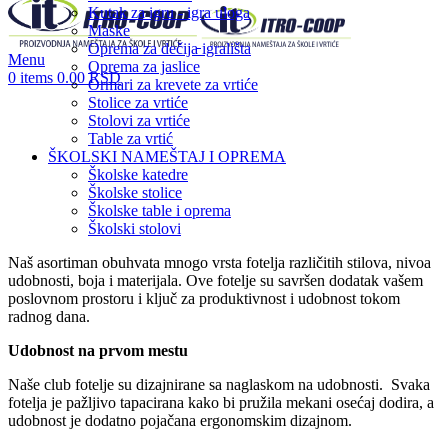
Kutak za igru - igra uloga
Maske
Oprema za dečija igrališta
Menu
Oprema za jaslice
0
items
0.00
RSD
Ormari za krevete za vrtiće
Stolice za vrtiće
Stolovi za vrtiće
Table za vrtić
ŠKOLSKI NAMEŠTAJ I OPREMA
Školske katedre
Školske stolice
Školske table i oprema
Školski stolovi
Naš asortiman obuhvata mnogo vrsta fotelja različitih stilova, nivoa
udobnosti, boja i materijala.
Ove fotelje su savršen dodatak vašem
poslovnom prostoru i ključ za produktivnost i udobnost tokom
radnog dana.
Udobnost na prvom mestu
Naše club fotelje su dizajnirane sa naglaskom na udobnosti. Svaka
fotelja je pažljivo tapacirana kako bi pružila mekani osećaj dodira, a
udobnost je dodatno pojačana ergonomskim dizajnom.