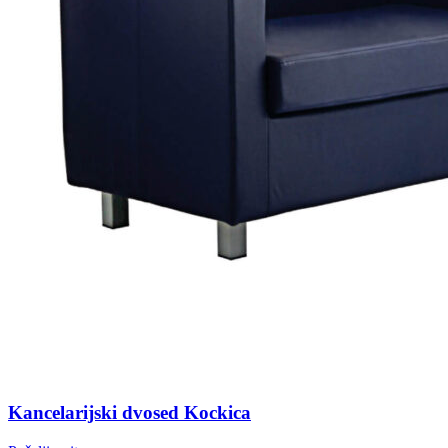
Kancelarijski dvosed Kockica