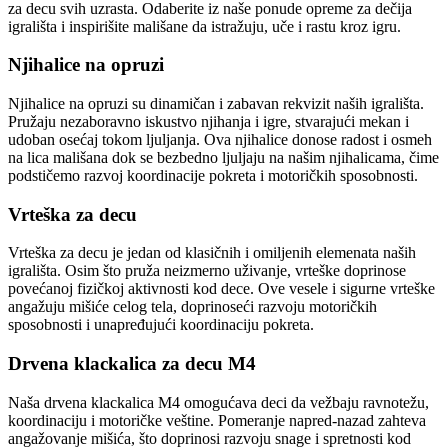
za decu svih uzrasta. Odaberite iz naše ponude opreme za dečija
igrališta i inspirišite mališane da istražuju, uče i rastu kroz igru.
Njihalice na opruzi
Njihalice na opruzi su dinamičan i zabavan rekvizit naših igrališta.
Pružaju nezaboravno iskustvo njihanja i igre, stvarajući mekan i
udoban osećaj tokom ljuljanja. Ova njihalice donose radost i osmeh
na lica mališana dok se bezbedno ljuljaju na našim njihalicama, čime
podstičemo razvoj koordinacije pokreta i motoričkih sposobnosti.
Vrteška za decu
Vrteška za decu je jedan od klasičnih i omiljenih elemenata naših
igrališta. Osim što pruža neizmerno uživanje, vrteške doprinose
povećanoj fizičkoj aktivnosti kod dece. Ove vesele i sigurne vrteške
angažuju mišiće celog tela, doprinoseći razvoju motoričkih
sposobnosti i unapređujući koordinaciju pokreta.
Drvena klackalica za decu M4
Naša drvena klackalica M4 omogućava deci da vežbaju ravnotežu,
koordinaciju i motoričke veštine. Pomeranje napred-nazad zahteva
angažovanje mišića, što doprinosi razvoju snage i spretnosti kod