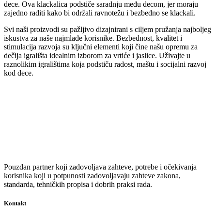
dece. Ova klackalica podstiče saradnju među decom, jer moraju
zajedno raditi kako bi održali ravnotežu i bezbedno se klackali.
Svi naši proizvodi su pažljivo dizajnirani s ciljem pružanja najboljeg
iskustva za naše najmlađe korisnike. Bezbednost, kvalitet i
stimulacija razvoja su ključni elementi koji čine našu opremu za
dečija igrališta idealnim izborom za vrtiće i jaslice. Uživajte u
raznolikim igralištima koja podstiču radost, maštu i socijalni razvoj
kod dece.
Pouzdan partner koji zadovoljava zahteve, potrebe i očekivanja
korisnika koji u potpunosti zadovoljavaju zahteve zakona,
standarda, tehničkih propisa i dobrih praksi rada.
Kontakt