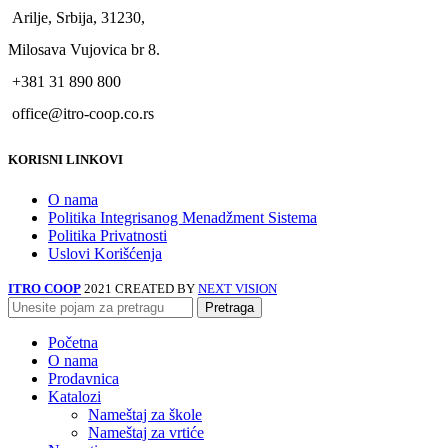
Arilje, Srbija, 31230,
Milosava Vujovica br 8.
+381 31 890 800
office@itro-coop.co.rs
KORISNI LINKOVI
O nama
Politika Integrisanog Menadžment Sistema
Politika Privatnosti
Uslovi Korišćenja
ITRO COOP
2021 CREATED BY
NEXT VISION
Pretraga
Početna
O nama
Prodavnica
Katalozi
Nameštaj za škole
Nameštaj za vrtiće