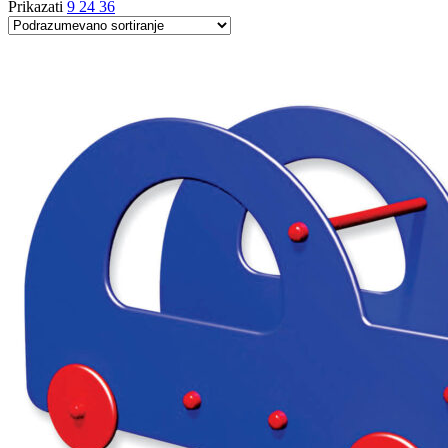
Prikazati
9
24
36