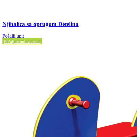
Njihalica sa oprugom Detelina
Pošalji upit
Pošaljite upit za cenu