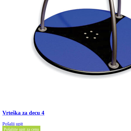
Vrteška za decu 4
Pošalji upit
Pošaljite upit za cenu