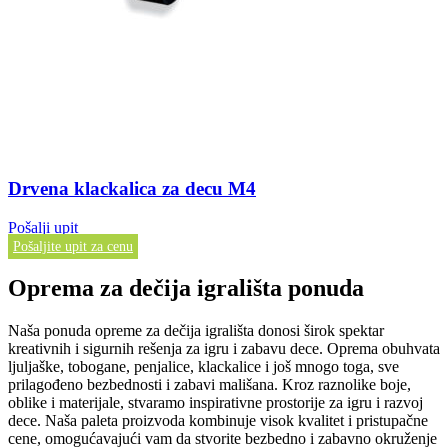
Drvena klackalica za decu M4
Pošalji upit
Pošaljite upit za cenu
Oprema za dečija igrališta ponuda
Naša ponuda opreme za dečija igrališta donosi širok spektar
kreativnih i sigurnih rešenja za igru i zabavu dece. Oprema obuhvata
ljuljaške, tobogane, penjalice, klackalice i još mnogo toga, sve
prilagođeno bezbednosti i zabavi mališana. Kroz raznolike boje,
oblike i materijale, stvaramo inspirativne prostorije za igru i razvoj
dece. Naša paleta proizvoda kombinuje visok kvalitet i pristupačne
cene, omogućavajući vam da stvorite bezbedno i zabavno okruženje