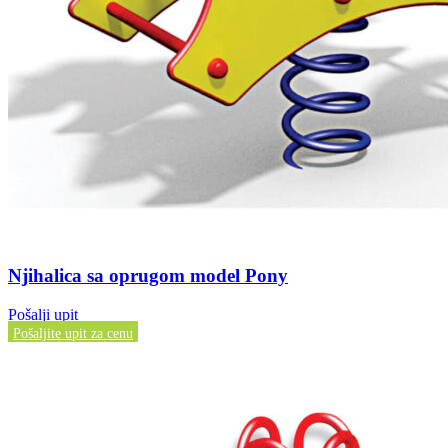
Njihalica sa oprugom model Pony
Pošalji upit
Pošaljite upit za cenu