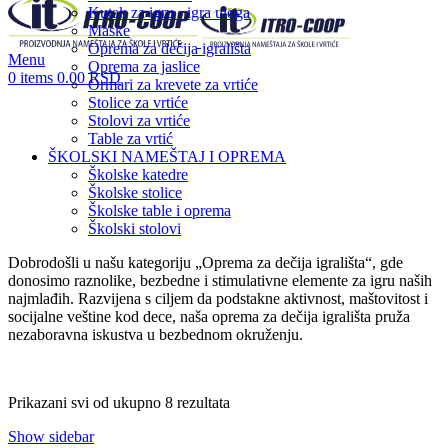
Kutak za igru - igra uloga
Maske
Oprema za dečija igrališta
Menu
Oprema za jaslice
0
items
0.00
RSD
Ormari za krevete za vrtiće
Stolice za vrtiće
Stolovi za vrtiće
Table za vrtić
ŠKOLSKI NAMEŠTAJ I OPREMA
Školske katedre
Školske stolice
Školske table i oprema
Školski stolovi
Dobrodošli u našu kategoriju „Oprema za dečija igrališta“, gde
donosimo raznolike, bezbedne i stimulativne elemente za igru naših
najmlađih. Razvijena s ciljem da podstakne aktivnost, maštovitost i
socijalne veštine kod dece, naša oprema za dečija igrališta pruža
nezaboravna iskustva u bezbednom okruženju.
Prikazani svi od ukupno 8 rezultata
Show sidebar