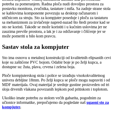
potreba za pomeranjem. Radna ploča nudi dovoljno prostora za
postavku monitora, zvučnika, tastature i miša. Sa zadnje strane stola
se kablovima komponente povezuju sa desktop računarom i
utičnicom za struju. Sto za kompjuter poseduje i ploču za tastaturu
sa mehanizmom za izvlačenje napred-nazad što štedi prostor kad se
sto ne koristi. Takođe se može koristiti i u kućnim uslovima jer ne
zauzima previše prostora, a lak je i za održavanje i čišćenje jer se
može pomeriti u bilo kom pravcu.
Sastav stola za kompjuter
Sto ima osnovu u metalnoj konstrukciji od kvalitetnih elipsastih cevi
koje su zaštićene PVC bojom. Odabir boje je po želji kupca, a
dostupne su: žuta, plava, crvena i zelena boja.
Ploče kompjuterskog stola i police se izrađuju visokokvalitetnog
univera debljine 18mm. Po želji kupca se ploče mogu napraviti i od
MDF materijala. Ovaj materijal je srednje gustine proizveden od tri
sloja drvenih vlakana povezanih lepkom pod pritiskom i toplotom.
Ukoliko imate potrebu za stolom većih gabarita, pogodnim za
učionice informatike, prepočujemo da pogledate naš
ugaoni sto za
kompjuter
.