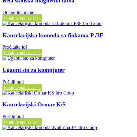
Bela školska magnetna tabla
Odaberite opcije
Pošaljite upit za cenu
Kancelarijska komoda sa fiokama P /3F
Pročitajte još
Pošaljite upit za cenu
Ugaoni sto za kompjuter
Pošalji upit
Pošaljite upit za cenu
Kancelarijski Ormar K/S
Pošalji upit
Pošaljite upit za cenu