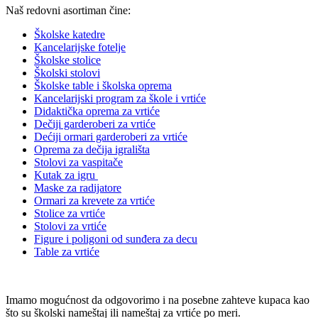
Naš redovni asortiman čine:
Školske katedre
Kancelarijske fotelje
Školske stolice
Školski stolovi
Školske table i školska oprema
Kancelarijski program za škole i vrtiće
Didaktička oprema za vrtiće
Dečiji garderoberi za vrtiće
Dećiji ormari garderoberi za vrtiće
Oprema za dečija igrališta
Stolovi za vaspitače
Kutak za igru
Maske za radijatore
Ormari za krevete za vrtiće
Stolice za vrtiće
Stolovi za vrtiće
Figure i poligoni od sunđera za decu
Table za vrtiće
Imamo mogućnost da odgovorimo i na posebne zahteve kupaca kao
što su školski nameštaj ili nameštaj za vrtiće po meri.