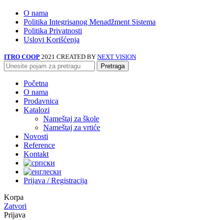
O nama
Politika Integrisanog Menadžment Sistema
Politika Privatnosti
Uslovi Korišćenja
ITRO COOP
2021 CREATED BY
NEXT VISION
Pretraga
Početna
O nama
Prodavnica
Katalozi
Nameštaj za škole
Nameštaj za vrtiće
Novosti
Reference
Kontakt
Prijava / Registracija
Korpa
Zatvori
Prijava