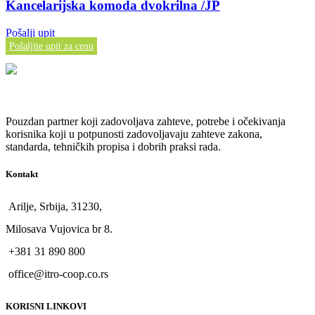
Kancelarijska komoda dvokrilna /JP
Pošalji upit
Pošaljite upit za cenu
Pouzdan partner koji zadovoljava zahteve, potrebe i očekivanja
korisnika koji u potpunosti zadovoljavaju zahteve zakona,
standarda, tehničkih propisa i dobrih praksi rada.
Kontakt
Arilje, Srbija, 31230,
Milosava Vujovica br 8.
+381 31 890 800
office@itro-coop.co.rs
KORISNI LINKOVI