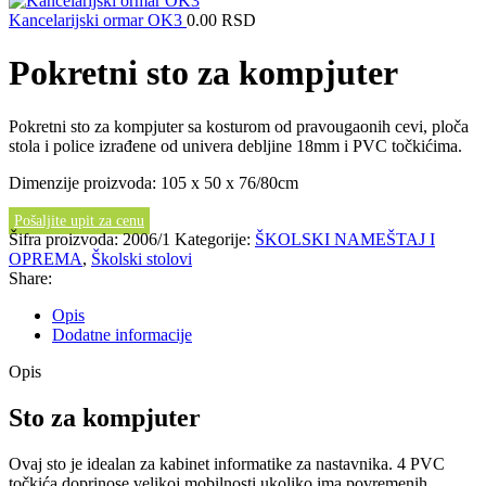
Kancelarijski ormar OK3
0.00
RSD
Pokretni sto za kompjuter
Pokretni sto za kompjuter sa kosturom od pravougaonih cevi, ploča
stola i police izrađene od univera debljine 18mm i PVC točkićima.
Dimenzije proizvoda: 105 x 50 x 76/80cm
Pošaljite upit za cenu
Šifra proizvoda:
2006/1
Kategorije:
ŠKOLSKI NAMEŠTAJ I
OPREMA
,
Školski stolovi
Share:
Opis
Dodatne informacije
Opis
Sto za kompjuter
Ovaj sto je idealan za kabinet informatike za nastavnika. 4 PVC
točkića doprinose velikoj mobilnosti ukoliko ima povremenih