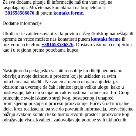
Za sva dodatna pitanja ili informacije naš tim vam stoji na
raspolaganju. Možete nas kontaktirati na broj telefona
+381658586876
ili putem
kontakt forme
.
Dodatne informacije
Ukoliko ste zainteresovani za kupovinu našeg školskog nameštaja ili
opreme za vrtiće možete nas kontatirati putem
kontakt forme
ili
pozivom na telefon:
+381658586876
.
Dostavu vršimo u celoj Srbiji
kao i u regionu prema potrebama kupca.
Nastojimo da pedagoško vaspitno osoblje i roditelji neometano
obavljaju svoje dužnosti u prostoru koji je usklađen sa svim
potrebama najmlađih. Ne zanemarujemo ni najmanji detalj, s
obzirom na uverenje da čak i sitnice igraju veliku ulogu, kako u
poslovanju, tako i u socijalnim aktivnostima i odnosima. Itro Coop
primenjuje svoje iskustvo strpljivog, postepenog i unapred
promišljenog pristupa u procesu proizvodnje. Počevši od inicijalne
ideje, kroz realizaciju, pa sve do povratnih informacija, posvećujemo
pažnju svakom koraku kako bismo stvorili prostor i proizvode koji
odražavaju visok kvalitet i zadovoljavaju potrebe svih uključenih.