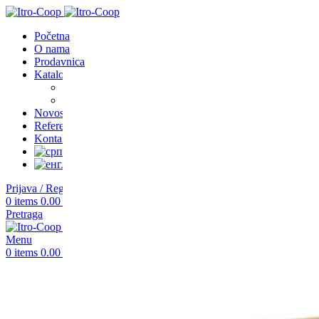
Početna
O nama
Prodavnica
Katalozi
Nameštaj za škole
Nameštaj za vrtiće
Novosti
Reference
Kontakt
Prijava / Registracija
0
items
0.00
RSD
Pretraga
Menu
0
items
0.00
RSD