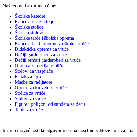
Naš redovni asortiman čine:
Školske katedre
Kancelarijske fotelje
Školske stolice
Školski stolovi
Školske table i školska oprema
Kancelarijski program za škole i vrtiće
Didaktička oprema za vrtiće
Dečiji garderoberi za vrtiće
Dećiji ormari garderoberi za vrtiće
Oprema za dečija igrališta
Stolovi za vaspitače
Kutak za igru
Maske za radijatore
Ormari za krevete za vrtiće
Stolice za vrtiće
Stolovi za vrtiće
Figure i poligoni od sunđera za decu
Table za vrtiće
Imamo mogućnost da odgovorimo i na posebne zahteve kupaca kao što s