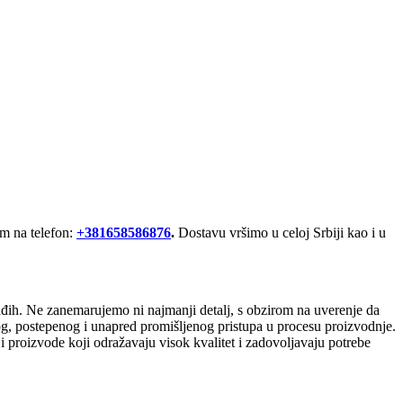
om na telefon:
+381658586876
.
Dostavu vršimo u celoj Srbiji kao i u
ađih. Ne zanemarujemo ni najmanji detalj, s obzirom na uverenje da
ivog, postepenog i unapred promišljenog pristupa u procesu proizvodnje.
i proizvode koji odražavaju visok kvalitet i zadovoljavaju potrebe