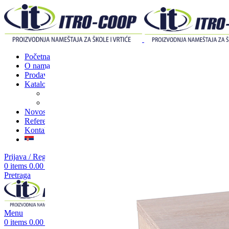
Početna
O nama
Prodavnica
Katalozi
Nameštaj za škole
Nameštaj za vrtiće
Novosti
Reference
Kontakt
Prijava / Registracija
0
items
0.00
RSD
Pretraga
Menu
0
items
0.00
RSD