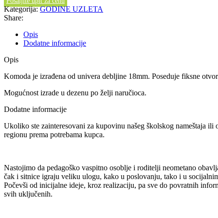
Pošaljite upit za cenu
Kategorija:
GODINE UZLETA
Share:
Opis
Dodatne informacije
Opis
Komoda je izrađena od univera debljine 18mm. Poseduje fiksne otvore
Mogućnost izrade u dezenu po želji naručioca.
Dodatne informacije
Ukoliko ste zainteresovani za kupovinu našeg školskog nameštaja ili 
regionu prema potrebama kupca.
Nastojimo da pedagoško vaspitno osoblje i roditelji neometano obavlj
čak i sitnice igraju veliku ulogu, kako u poslovanju, tako i u socijal
Počevši od inicijalne ideje, kroz realizaciju, pa sve do povratnih inf
svih uključenih.