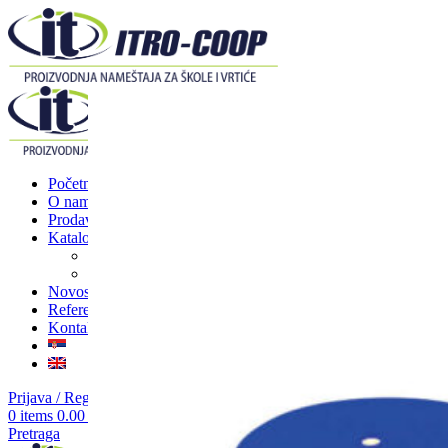
Početna
O nama
Prodavnica
Katalozi
Nameštaj za škole
Nameštaj za vrtiće
Novosti
Reference
Kontakt
Prijava / Registracija
0
items
0.00
RSD
Pretraga