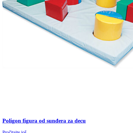
Poligon figura od sunđera za decu
Pročitajte još