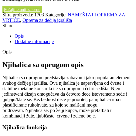
Pošaljite upit za cenu
Šifra proizvoda:
1703
Kategorije:
NAMEŠTAJ I OPREMA ZA
VRTIĆE
,
Oprema za dečija igrališta
Share:
Opis
Dodatne informacije
Opis
Njihalica sa oprugom opis
Njihalica sa oprugom predstavlja zabavan i jako popularan element
svakog dečijeg igrališta. Ova njihalica je napravljena od čvrste i
stabilne metalne konstrukcije sa oprugom i četiri sedišta. Njen
jedinstveni dizajn omogućava da četvoro dece istovremeno sede i
ljuljaju/klate se.
Bezbednost dece je prioritet, pa njihalica ima i
plastificirane rukohvate, za koje se mališani mogu
pridržavati.
Njihalica se, po želji kupca, može prefarbati u
kombinaciji žute, ljubičaste, crvene i zelene boje.
Njihalica funkcija