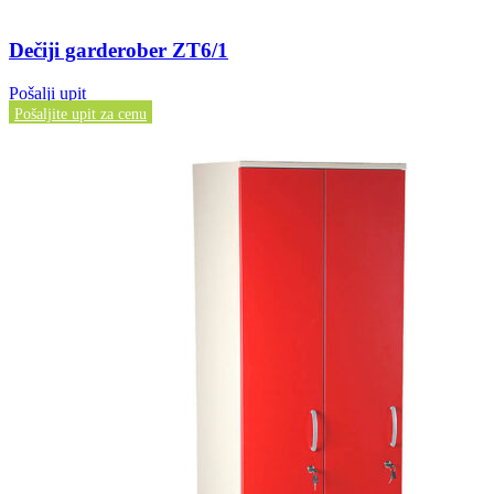
Dečiji garderober ZT6/1
Pošalji upit
Pošaljite upit za cenu