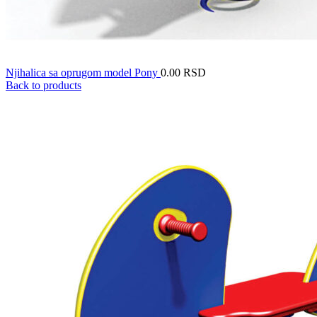
Njihalica sa oprugom model Pony
0.00
RSD
Back to products