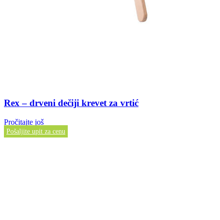
Rex – drveni dečiji krevet za vrtić
Pročitajte još
Pošaljite upit za cenu