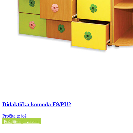
Didaktička komoda F9/PU2
Pročitajte još
Pošaljite upit za cenu