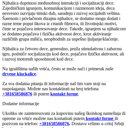
Njihalica doprinosi međusobnoj interakciji i socijalizaciji dece.
Zajedničkim igranjem, komunikacijom i razmenom ideja, deca
nesvesno razvijaju timski duh, saradnju i razvoj socijalnih veština.
Šarenom i privlačnom dizajnu njihalice, se dodatno mogu dodati i
razne teme poput likova iz crtanih filmova, ili životinjski motivi,
čime se pojačava interesovanje dece. Takođe, igranjem sa njihalicom
se dodatno pojačava i fizička aktivnost dece, kroz aktiviranje
različitih grupa mišića, neophodnih za uspešno ljuljanje/klaćenje.
Njihalica za četvoro dece, generalno, pruža stimulativnu i zabavnu
igru, podstiče socijalizaciju kod dece, pojačava fizičku aktivnost, ali
i razvoj motornih sposobnosti kod dece.
Na igralištima naših vrtića, često se može naći i primerak naše
drvene klackalice
.
Za sva dodatna pitanja ili informacije naš tim vam stoji na
raspolaganju. Možete nas kontaktirati na broj telefona
+381658586876
ili putem
kontakt forme
.
Dodatne informacije
Ukoliko ste zainteresovani za kupovinu našeg školskog nameštaja ili
opreme za vrtiće možete nas kontatirati putem
kontakt forme
ili
pozivom na telefon:
+381658586876
.
Dostavu vršimo u celoj Srbiji