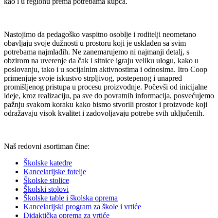
kao i u regionu prema potrebama kupca.
Nastojimo da pedagoško vaspitno osoblje i roditelji neometano
obavljaju svoje dužnosti u prostoru koji je usklađen sa svim
potrebama najmlađih. Ne zanemarujemo ni najmanji detalj, s
obzirom na uverenje da čak i sitnice igraju veliku ulogu, kako u
poslovanju, tako i u socijalnim aktivnostima i odnosima. Itro Coop
primenjuje svoje iskustvo strpljivog, postepenog i unapred
promišljenog pristupa u procesu proizvodnje. Počevši od inicijalne
ideje, kroz realizaciju, pa sve do povratnih informacija, posvećujemo
pažnju svakom koraku kako bismo stvorili prostor i proizvode koji
odražavaju visok kvalitet i zadovoljavaju potrebe svih uključenih.
Naš redovni asortiman čine:
Školske katedre
Kancelarijske fotelje
Školske stolice
Školski stolovi
Školske table i školska oprema
Kancelarijski program za škole i vrtiće
Didaktička oprema za vrtiće