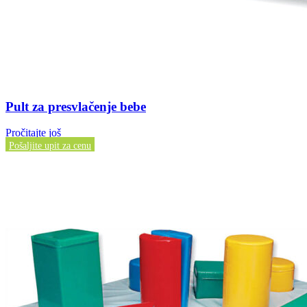
Pult za presvlačenje bebe
Pročitajte još
Pošaljite upit za cenu