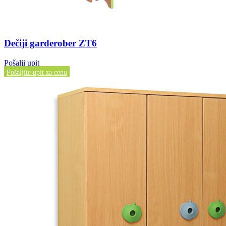
Dečiji garderober ZT6
Pošalji upit
Pošaljite upit za cenu