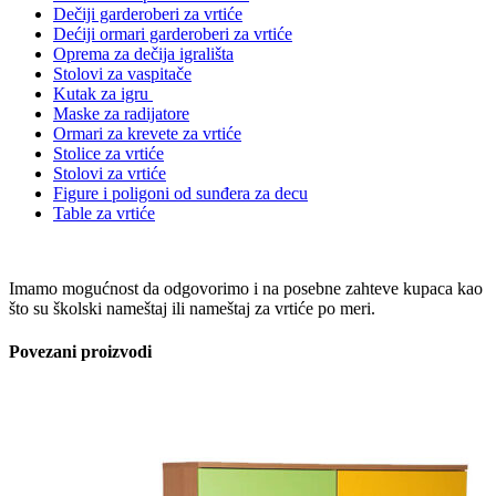
Dečiji garderoberi za vrtiće
Dećiji ormari garderoberi za vrtiće
Oprema za dečija igrališta
Stolovi za vaspitače
Kutak za igru
Maske za radijatore
Ormari za krevete za vrtiće
Stolice za vrtiće
Stolovi za vrtiće
Figure i poligoni od sunđera za decu
Table za vrtiće
Imamo mogućnost da odgovorimo i na posebne zahteve kupaca kao
što su školski nameštaj ili nameštaj za vrtiće po meri.
Povezani proizvodi