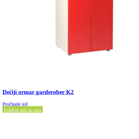
Dečiji ormar garderober K2
Pročitajte još
Pošaljite upit za cenu