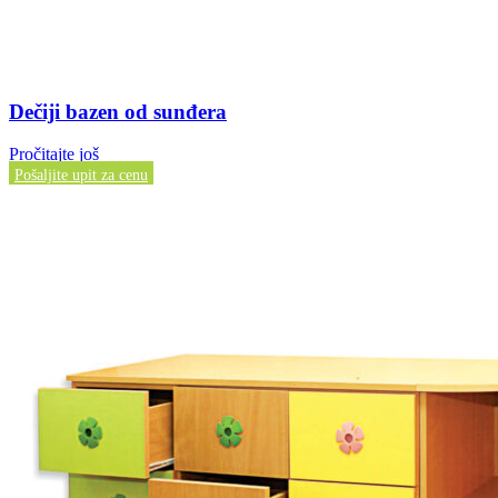
Dečiji bazen od sunđera
Pročitajte još
Pošaljite upit za cenu