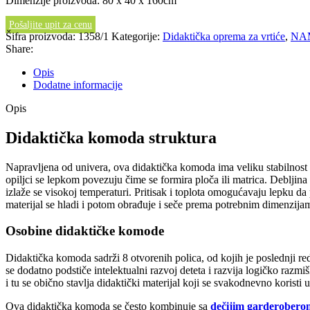
Dimenzije proizvoda: 80 x 40 x 160cm
Pošaljite upit za cenu
Šifra proizvoda:
1358/1
Kategorije:
Didaktička oprema za vrtiće
,
NAM
Share:
Opis
Dodatne informacije
Opis
Didaktička komoda struktura
Napravljena od univera, ova didaktička komoda ima veliku stabilnost i 
opiljci se lepkom povezuju čime se formira ploča ili matrica. Debljina
izlaže se visokoj temperaturi. Pritisak i toplota omogućavaju lepku d
materijal se hladi i potom obrađuje i seče prema potrebnim dimenzijam
Osobine didaktičke komode
Didaktička komoda sadrži 8 otvorenih polica, od kojih je poslednji red
se dodatno podstiče intelektualni razvoj deteta i razvija logičko razmiš
i tu se obično stavlja didaktički materijal koji se svakodnevno koristi 
Ova didaktička komoda se često kombinuje sa
dečijim garderobero