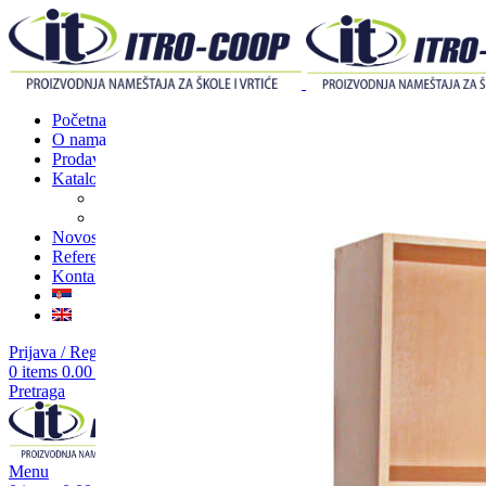
Početna
O nama
Prodavnica
Katalozi
Nameštaj za škole
Nameštaj za vrtiće
Novosti
Reference
Kontakt
Prijava / Registracija
0
items
0.00
RSD
Pretraga
Menu