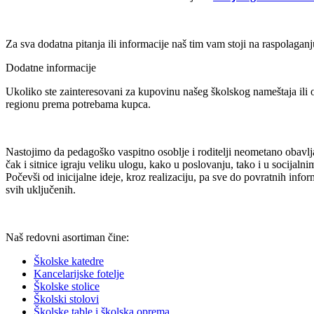
Za sva dodatna pitanja ili informacije naš tim vam stoji na raspolagan
Dodatne informacije
Ukoliko ste zainteresovani za kupovinu našeg školskog nameštaja ili 
regionu prema potrebama kupca.
Nastojimo da pedagoško vaspitno osoblje i roditelji neometano obavlj
čak i sitnice igraju veliku ulogu, kako u poslovanju, tako i u socijal
Počevši od inicijalne ideje, kroz realizaciju, pa sve do povratnih inf
svih uključenih.
Naš redovni asortiman čine:
Školske katedre
Kancelarijske fotelje
Školske stolice
Školski stolovi
Školske table i školska oprema