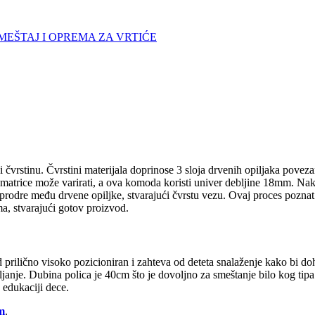
EŠTAJ I OPREMA ZA VRTIĆE
čvrstinu. Čvrstini materijala doprinose 3 sloja drvenih opiljaka poveza
 matrice može varirati, a ova komoda koristi univer debljine 18mm. Nakon
a prodre među drvene opiljke, stvarajući čvrstu vezu. Ovaj proces poznat
a, stvarajući gotov proizvod.
 prilično visoko pozicioniran i zahteva od deteta snalaženje kako bi dohv
ljanje.
Dubina polica je 40cm što je dovoljno za smeštanje bilo kog tip
u edukaciji dece.
m
.