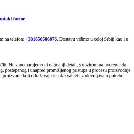
ontakt forme
.
om na telefon:
+381658586876
.
Dostavu vršimo u celoj Srbiji kao i u
ađih. Ne zanemarujemo ni najmanji detalj, s obzirom na uverenje da
ivog, postepenog i unapred promišljenog pristupa u procesu proizvodnje.
i proizvode koji odražavaju visok kvalitet i zadovoljavaju potrebe