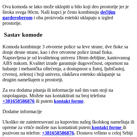
Ova komoda se lako može uklopiti u bilo koji deo prostorije jer je
široka svega 90cm. Naši kupci je često kombinuju
dečijim
garderoberom
i oba proizvoda estetski uklapaju u izgled
prostorije.
Sastav komode
Komoda kombinuje 3 otvorene police sa leve strane, dve fioke sa
donje desne strane, kao i dve otvorene police iznad fioka.
Napravljena je od kvalitetnog univera 18mm debljine, kantovanog
ABS trakom. Kvalitet izrade garantuje dugovečnost, otpornost na
habanje i mehanička oštećenja, a dostupnost u žutoj, ljubičastoj,
crvenoj, zelenoj i boji univera, olakšava estetsko uklapanje sa
drugim nameštajem u prostoriji.
Za sva dodatna pitanja ili informacije naš tim vam stoji na
raspolaganju. Možete nas kontaktirati na broj telefona
+381658586876
ili putem
kontakt forme
.
Dodatne informacije
Ukoliko ste zainteresovani za kupovinu našeg školskog nameštaja ili
opreme za vrtiće možete nas kontatirati putem
kontakt forme
ili
pozivom na telefon:
+381658586876
.
Dostavu vršimo u celoj Srbiji