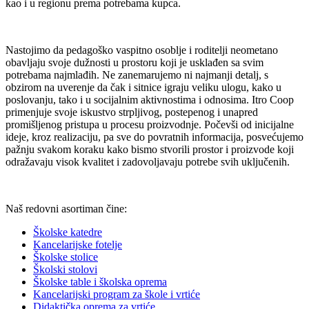
kao i u regionu prema potrebama kupca.
Nastojimo da pedagoško vaspitno osoblje i roditelji neometano
obavljaju svoje dužnosti u prostoru koji je usklađen sa svim
potrebama najmlađih. Ne zanemarujemo ni najmanji detalj, s
obzirom na uverenje da čak i sitnice igraju veliku ulogu, kako u
poslovanju, tako i u socijalnim aktivnostima i odnosima. Itro Coop
primenjuje svoje iskustvo strpljivog, postepenog i unapred
promišljenog pristupa u procesu proizvodnje. Počevši od inicijalne
ideje, kroz realizaciju, pa sve do povratnih informacija, posvećujemo
pažnju svakom koraku kako bismo stvorili prostor i proizvode koji
odražavaju visok kvalitet i zadovoljavaju potrebe svih uključenih.
Naš redovni asortiman čine:
Školske katedre
Kancelarijske fotelje
Školske stolice
Školski stolovi
Školske table i školska oprema
Kancelarijski program za škole i vrtiće
Didaktička oprema za vrtiće