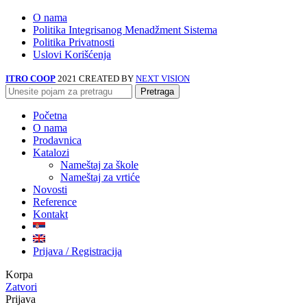
O nama
Politika Integrisanog Menadžment Sistema
Politika Privatnosti
Uslovi Korišćenja
ITRO COOP
2021 CREATED BY
NEXT VISION
Pretraga
Početna
O nama
Prodavnica
Katalozi
Nameštaj za škole
Nameštaj za vrtiće
Novosti
Reference
Kontakt
Prijava / Registracija
Korpa
Zatvori
Prijava