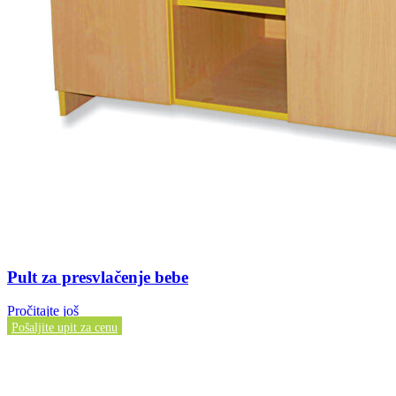
Pult za presvlačenje bebe
Pročitajte još
Pošaljite upit za cenu