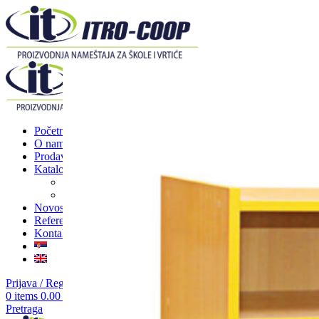
Početna
O nama
Prodavnica
Katalozi
Nameštaj za škole
Nameštaj za vrtiće
Novosti
Reference
Kontakt
Prijava / Registracija
0
items
0.00
RSD
Pretraga