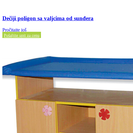
Dečiji poligon sa valjcima od sunđera
Pročitajte još
Pošaljite upit za cenu