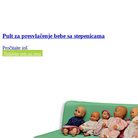
Pult za presvlačenje bebe sa stepenicama
Pročitajte još
Pošaljite upit za cenu