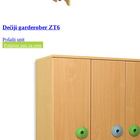
Dečiji garderober ZT6
Pošalji upit
Pošaljite upit za cenu