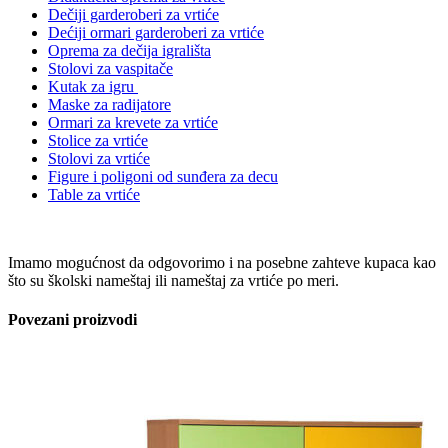
Dečiji garderoberi za vrtiće
Dećiji ormari garderoberi za vrtiće
Oprema za dečija igrališta
Stolovi za vaspitače
Kutak za igru
Maske za radijatore
Ormari za krevete za vrtiće
Stolice za vrtiće
Stolovi za vrtiće
Figure i poligoni od sunđera za decu
Table za vrtiće
Imamo mogućnost da odgovorimo i na posebne zahteve kupaca kao
što su školski nameštaj ili nameštaj za vrtiće po meri.
Povezani proizvodi