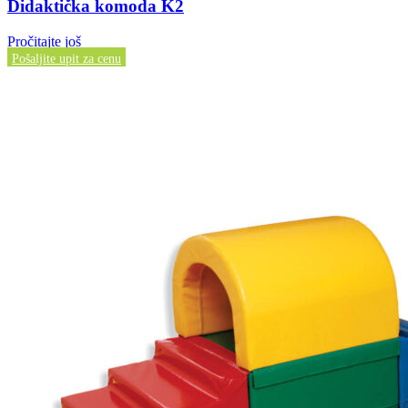
Didaktička komoda K2
Pročitajte još
Pošaljite upit za cenu