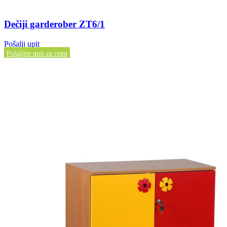
Dečiji garderober ZT6/1
Pošalji upit
Pošaljite upit za cenu