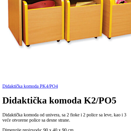
Didaktička komoda PK4/PO4
Didaktička komoda K2/PO5
Didaktička komoda od univera, sa 2 fioke i 2 police sa leve, kao i 3
veće otvorene police sa desne strane.
Dimenzije proizvoda: 90 x 40 x 90 cm