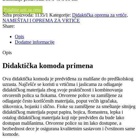
Pošaljite upit za cenu
Šifra proizvoda:
1135/1
Kategorije:
Didaktička oprema za vrtiće
,
NAMEŠTAJ I OPREMA ZA VRTIĆE
Share:
Opis
Dodatne informacije
Opis
Didaktička komoda primena
Ova didaktička komoda je predviđena za mališane do predškolskog
uzrasta. Najčešće se koristi u vrtićima i jaslicama za odlaganje
didaktičkog materijala zbog svoje praktičnosti i kombinovanja
otvorenih polica sa fiokama. Otvorene police su zamišljene za
odlaganje često korišćenih materijala, poput većih igračaka,
slikovnica, bojanki i slično. Fioke su zamišljene za smeštanje sitnijeg
didaktičkog materijala poput papira, bojica, flomastera, lepka i
ostalog didaktičkog materijala koji nije predviđen da bude lako
dostupan mališanima. Otvorene police su im lako dostupne, a
bezbednost dece je osigurana kvalitetnim sastavom i čvrstinom same
komode.