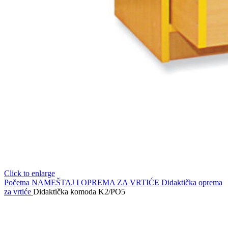
Click to enlarge
Početna
NAMEŠTAJ I OPREMA ZA VRTIĆE
Didaktička oprema
za vrtiće
Didaktička komoda K2/PO5