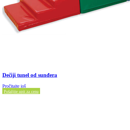
Dečiji tunel od sunđera
Pročitajte još
Pošaljite upit za cenu