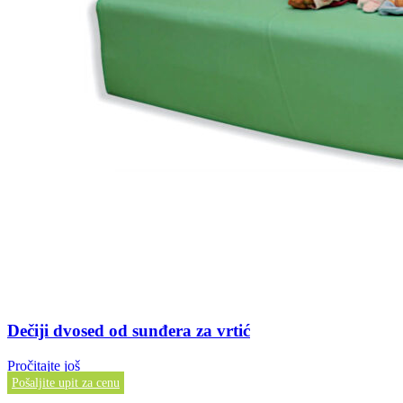
Dečiji dvosed od sunđera za vrtić
Pročitajte još
Pošaljite upit za cenu