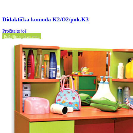
Didaktička komoda K2/O2/pok.K3
Pročitajte još
Pošaljite upit za cenu