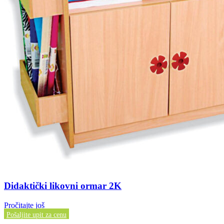
Didaktički likovni ormar 2K
Pročitajte još
Pošaljite upit za cenu