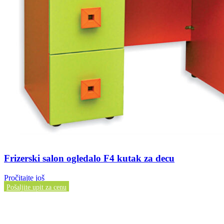
Frizerski salon ogledalo F4 kutak za decu
Pročitajte još
Pošaljite upit za cenu