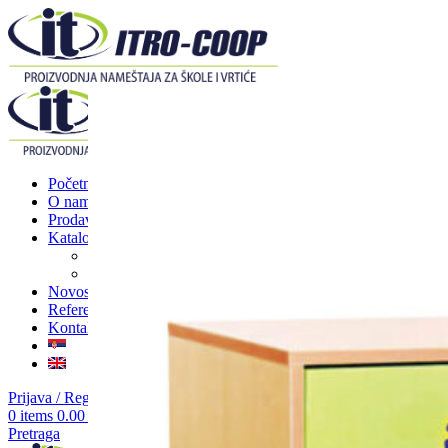
Početna
O nama
Prodavnica
Katalozi
Nameštaj za škole
Nameštaj za vrtiće
Novosti
Reference
Kontakt
Prijava / Registracija
0
items
0.00
RSD
Pretraga