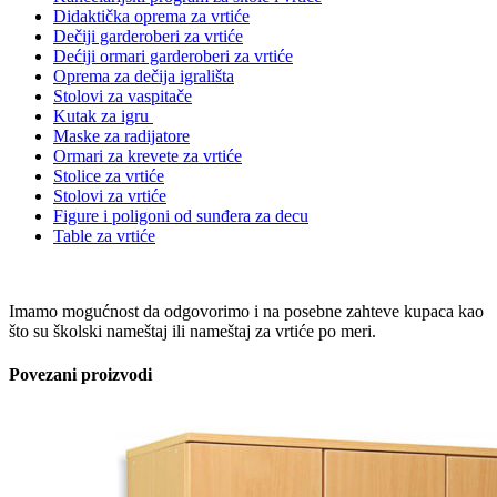
Didaktička oprema za vrtiće
Dečiji garderoberi za vrtiće
Dećiji ormari garderoberi za vrtiće
Oprema za dečija igrališta
Stolovi za vaspitače
Kutak za igru
Maske za radijatore
Ormari za krevete za vrtiće
Stolice za vrtiće
Stolovi za vrtiće
Figure i poligoni od sunđera za decu
Table za vrtiće
Imamo mogućnost da odgovorimo i na posebne zahteve kupaca kao
što su školski nameštaj ili nameštaj za vrtiće po meri.
Povezani proizvodi