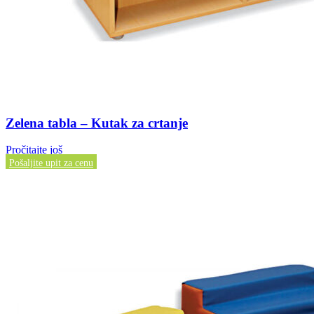
Zelena tabla – Kutak za crtanje
Pročitajte još
Pošaljite upit za cenu