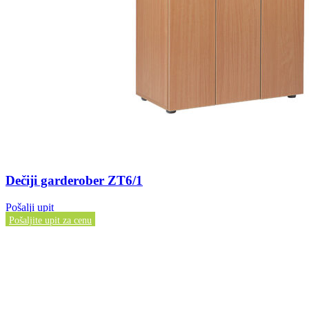
Dečiji garderober ZT6/1
Pošalji upit
Pošaljite upit za cenu