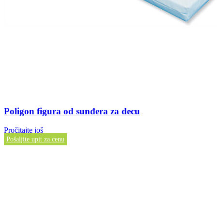
Poligon figura od sunđera za decu
Pročitajte još
Pošaljite upit za cenu