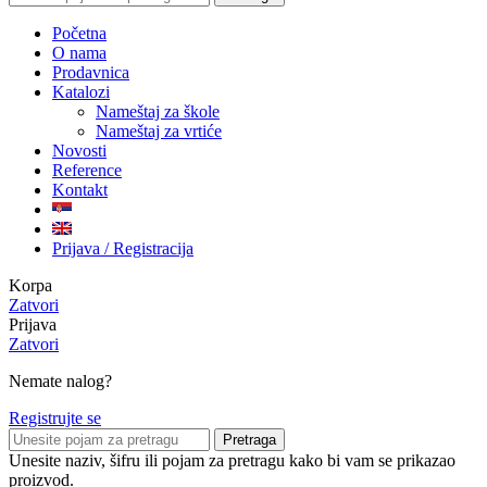
Početna
O nama
Prodavnica
Katalozi
Nameštaj za škole
Nameštaj za vrtiće
Novosti
Reference
Kontakt
Prijava / Registracija
Korpa
Zatvori
Prijava
Zatvori
Nemate nalog?
Registrujte se
Pretraga
Unesite naziv, šifru ili pojam za pretragu kako bi vam se prikazao
proizvod.