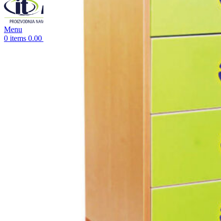
Menu
0
items
0.00
RSD