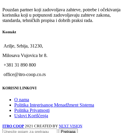
Pouzdan partner koji zadovoljava zahteve, potrebe i očekivanja
korisnika koji u potpunosti zadovoljavaju zahteve zakona,
standarda, tehničkih propisa i dobrih praksi rada.
Kontakt
Arilje, Srbija, 31230,
Milosava Vujovica br 8.
+381 31 890 800
office@itro-coop.co.rs
KORISNI LINKOVI
O nama
Politika Integrisanog Menadžment Sistema
Politika Privatnosti
Uslovi Korišćenja
ITRO COOP
2021 CREATED BY
NEXT VISION
Pretraga