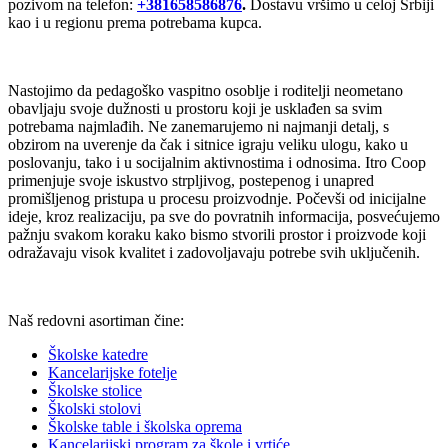
pozivom na telefon:
+381658586876
.
Dostavu vršimo u celoj Srbiji
kao i u regionu prema potrebama kupca.
Nastojimo da pedagoško vaspitno osoblje i roditelji neometano
obavljaju svoje dužnosti u prostoru koji je usklađen sa svim
potrebama najmlađih. Ne zanemarujemo ni najmanji detalj, s
obzirom na uverenje da čak i sitnice igraju veliku ulogu, kako u
poslovanju, tako i u socijalnim aktivnostima i odnosima. Itro Coop
primenjuje svoje iskustvo strpljivog, postepenog i unapred
promišljenog pristupa u procesu proizvodnje. Počevši od inicijalne
ideje, kroz realizaciju, pa sve do povratnih informacija, posvećujemo
pažnju svakom koraku kako bismo stvorili prostor i proizvode koji
odražavaju visok kvalitet i zadovoljavaju potrebe svih uključenih.
Naš redovni asortiman čine:
Školske katedre
Kancelarijske fotelje
Školske stolice
Školski stolovi
Školske table i školska oprema
Kancelarijski program za škole i vrtiće