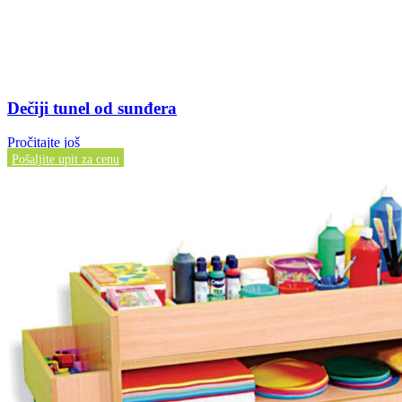
Dečiji tunel od sunđera
Pročitajte još
Pošaljite upit za cenu