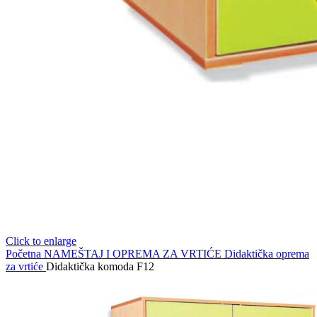
Click to enlarge
Početna
NAMEŠTAJ I OPREMA ZA VRTIĆE
Didaktička oprema
za vrtiće
Didaktička komoda F12