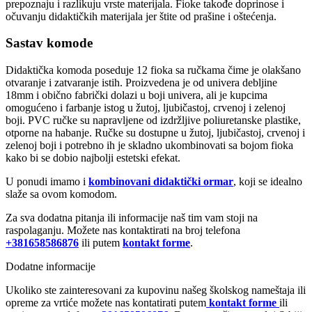
prepoznaju i razlikuju vrste materijala. Fioke takođe doprinose i
očuvanju didaktičkih materijala jer štite od prašine i oštećenja.
Sastav komode
Didaktička komoda poseduje 12 fioka sa ručkama čime je olakšano
otvaranje i zatvaranje istih. Proizvedena je od univera debljine
18mm i obično fabrički dolazi u boji univera, ali je kupcima
omogućeno i farbanje istog u žutoj, ljubičastoj, crvenoj i zelenoj
boji. PVC ručke su napravljene od izdržljive poliuretanske plastike,
otporne na habanje. Ručke su dostupne u žutoj, ljubičastoj, crvenoj i
zelenoj boji i potrebno ih je skladno ukombinovati sa bojom fioka
kako bi se dobio najbolji estetski efekat.
U ponudi imamo i
kombinovani didaktički ormar
, koji se idealno
slaže sa ovom komodom.
Za sva dodatna pitanja ili informacije naš tim vam stoji na
raspolaganju. Možete nas kontaktirati na broj telefona
+381658586876
ili putem
kontakt forme
.
Dodatne informacije
Ukoliko ste zainteresovani za kupovinu našeg školskog nameštaja ili
opreme za vrtiće možete nas kontatirati putem
kontakt forme
ili