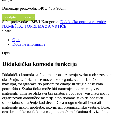
Dimenzije proizvoda: 140 x 45 x 90cm
Pošaljite upit za cenu
Šifra proizvoda:
1345/1
Kategorije:
Didaktička oprema za vrtiće
,
NAMEŠTAJ I OPREMA ZA VRTIĆE
Share:
Opis
Dodatne informacije
Opis
Didaktička komoda funkcija
Didaktička komoda sa fiokama pronalazi svoju svrhu u obrazovnom
okruženju. U fiokama se može lako organizovati didaktički
materijal, od igračaka do pribora za crtanje ili drugih nastavnih
potrepština. Svaka fioka može biti namenjena određenoj vrsti
materijala, čime se olakšava brz pristup i upotreba. Vaspitači mogu
organizovati didaktičke materijale po fiokama tako da podstiču
samostalno snalaženje kod dece. Deca mogu uzimati i vraćati
materijale nakon upotrebe, razvijajući organizacijske veštine. Boje,
oznake ili slike na fiokama mogu pomoći mališanima da vizuelno